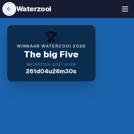
Waterzooi
🏆
WINNAAR WATERZOOI 2026
The big Five
WATERZOOI 2027 OVER
261
d
04
u
26
m
30
s