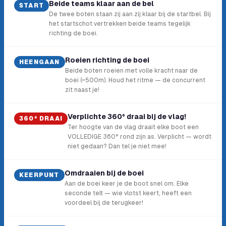
Beide teams klaar aan de bel
START
De twee boten staan zij aan zij klaar bij de startbel. Bij
het startschot vertrekken beide teams tegelijk
richting de boei.
Roeien richting de boei
HEENGAAN
Beide boten roeien met volle kracht naar de
boei (~500m). Houd het ritme — de concurrent
zit naast je!
Verplichte 360° draai bij de vlag!
360° DRAAI
Ter hoogte van de vlag draait elke boot een
VOLLEDIGE 360° rond zijn as. Verplicht — wordt
niet gedaan? Dan tel je niet mee!
Omdraaien bij de boei
KEERPUNT
Aan de boei keer je de boot snel om. Elke
seconde telt — wie vlotst keert, heeft een
voordeel bij de terugkeer!