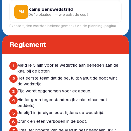
Kampioenswedstrijd
PM
De 1e plaatsen — wie pakt de cup?
Exacte tijden worden bekendgemaakt via de planning-pagina.
Reglement
Meld je 5 min voor je wedstrijd aan beneden aan de
1
kaai bij de boten.
Het eerste team dat de bel luidt vanuit de boot wint
2
de wedstrijd.
Tijd wordt opgenomen voor ex aequo.
3
Hinder geen tegenstanders (bv. niet slaan met
4
peddels).
Je blijft in je eigen boot tijdens de wedstrijd.
5
Drank en eten verboden in de boot.
6
Draai ter hoogte van de vlag in het heengaan 360°
7