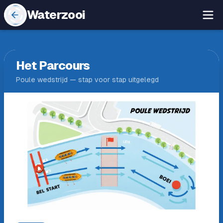
Waterzooi
Het Parcours
Poule wedstrijd — stap voor stap uitgelegd