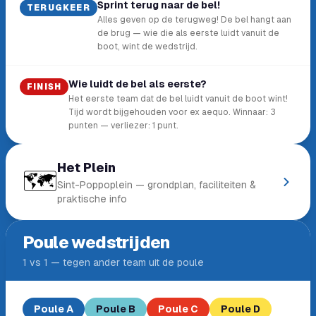
Sprint terug naar de bel!
TERUGKEER
Alles geven op de terugweg! De bel hangt aan
de brug — wie die als eerste luidt vanuit de
boot, wint de wedstrijd.
Wie luidt de bel als eerste?
FINISH
Het eerste team dat de bel luidt vanuit de boot wint!
Tijd wordt bijgehouden voor ex aequo. Winnaar: 3
punten — verliezer: 1 punt.
Het Plein
🗺️
Sint-Poppoplein — grondplan, faciliteiten &
praktische info
Poule wedstrijden
1 vs 1 — tegen ander team uit de poule
Poule A
Poule B
Poule C
Poule D